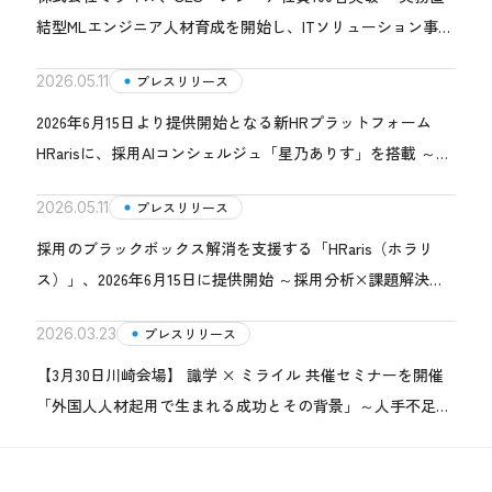
結型MLエンジニア人材育成を開始し、ITソリューション事業
を強化へ～
2026.05.11
プレスリリース
2026年6月15日より提供開始となる新HRプラットフォーム
HRarisに、採用AIコンシェルジュ「星乃ありす」を搭載 ～株
式会社エボルブの対話型AI「PRizmo」を活用し、採用担当者
2026.05.11
プレスリリース
の判断をサポート～
採用のブラックボックス解消を支援する「HRaris（ホラリ
ス）」、2026年6月15日に提供開始 ～採用分析×課題解決を
一体化し、企業の意思決定を支えるHRプラットフォームへ
2026.03.23
プレスリリース
～
【3月30日川崎会場】 識学 × ミライル 共催セミナーを開催
「外国人人材起用で生まれる成功とその背景」～人手不足時
代に求められる“戦力化できる組織づくり”とは～