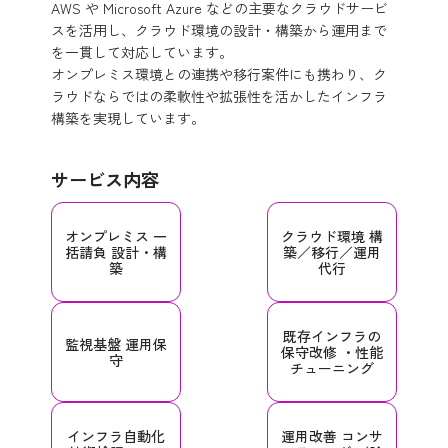
AWS や Microsoft Azure などの主要なクラウドサービ
スを活用し、クラウド環境の設計・構築から運用まで
を一貫して対応しています。
オンプレミス環境との連携や移行案件にも携わり、ク
ラウドならではの柔軟性や拡張性を活かしたインフラ
構築を実現しています。
サービス内容
オンプレミス
一
クラウド環境
構
括請負 設計・構
築／移行／運用
築
代行
既存インフラの
監視基盤
運用保
保守改修
・性能
守
チューニング
インフラ自動化
運用改善
コンサ