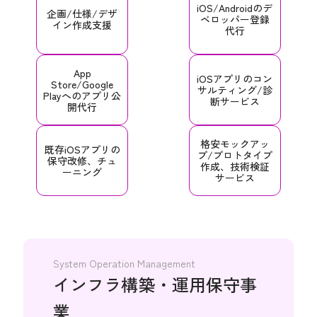
iOS/Androidの
デ
企画/仕様/
デザ
ベロッパー
登録
イン作成支援
代行
App
iOSアプリの
コン
Store/Google
サルティング/
診
Play
へのアプリ公
断サービス
開代行
格安モックアッ
既存iOSアプリの
プ/
プロトタイプ
保守改修、
チュ
作成、
技術検証
ーニング
サービス
System Operation Management
インフラ構築・運用保守事
業