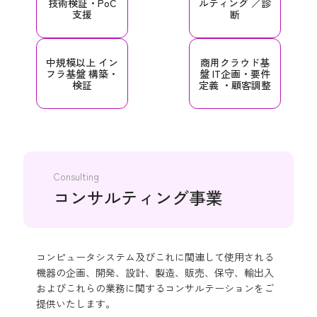
技術検証・PoC
ルティング
／診
支援
断
中規模以上
イン
商用クラウド基
フラ基盤
構築・
盤
IT企画・要件
検証
定義
・顧客調整
Consulting
コンサルティング事業
コンピュータシステム及びこれに関連して使用される
機器の企画、開発、設計、製造、販売、保守、輸出入
およびこれらの業務に関するコンサルテーションをご
提供いたします。