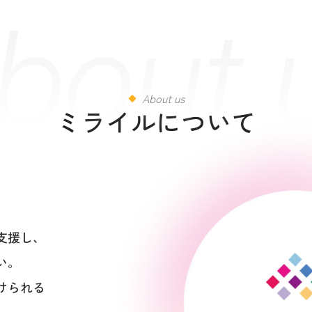
bout 
About us
ミライルについて
支援し、
い。
けられる